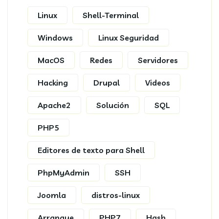
Linux
Shell-Terminal
Windows
Linux Seguridad
MacOS
Redes
Servidores
Hacking
Drupal
Videos
Apache2
Solución
SQL
PHP5
Editores de texto para Shell
PhpMyAdmin
SSH
Joomla
distros-linux
Arranque
PHP7
Hash