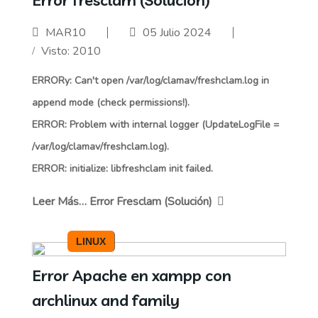
Error fresclam (Solución)
MAR10
05 Julio 2024
Visto: 2010
ERRORy: Can't open /var/log/clamav/freshclam.log in
append mode (check permissions!).
ERROR: Problem with internal logger (UpdateLogFile =
/var/log/clamav/freshclam.log).
ERROR: initialize: libfreshclam init failed.
Leer Más… Error Fresclam (Solución)
LINUX
Error Apache en xampp con
archlinux and family